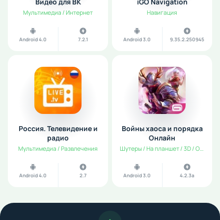
Видео для ВК
iGO Navigation
Мультимедиа / Интернет
Навигация
Android 4.0
7.2.1
Android 3.0
9.35.2.250945
Россия. Телевидение и
Войны хаоса и порядка
радио
Oнлайн
Мультимедиа / Развлечения
Шутеры / На планшет / 3D / Online
Android 4.0
2.7
Android 3.0
4.2.3a