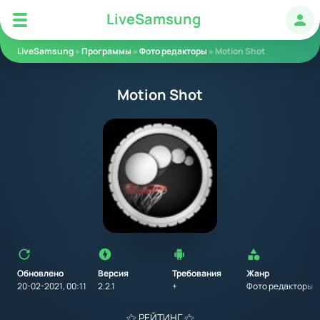
LS
LiveSamsung
LiveSamsung
Авт
LiveSamsung
»
Программы
»
Фото редакторы
» Motion Shot
Motion Shot
Обновлено
Версия
Требования
Жанр
20-02-2021, 00:11
2.2.1
+
Фото редакторы
⚝ РЕЙТИНГ ⚝